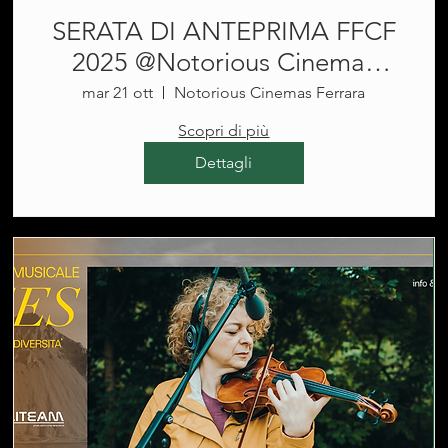
SERATA DI ANTEPRIMA FFCF
2025 @Notorious Cinemas
Ferrara
mar 21 ott
Notorious Cinemas Ferrara
Scopri di più
Dettagli