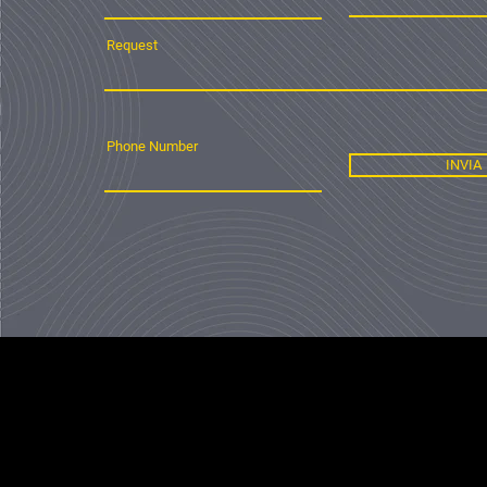
Request
Phone Number
INVIA
Ferrara Film Cor