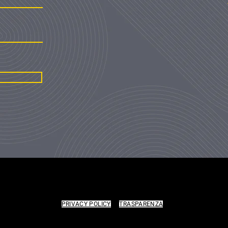
to Festival "Ambiente è Musica" © 2015-2026 Ferrara Film Corto APS • Webdes
PRIVACY POLICY
|
TRASPARENZA