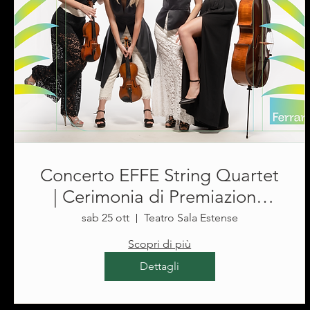
Concerto EFFE String Quartet
| Cerimonia di Premiazione
FFCF 2025 @Teatro Sala
sab 25 ott
Teatro Sala Estense
Estense
Scopri di più
Dettagli