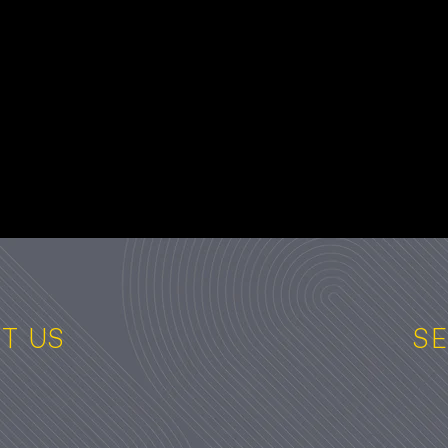
T US
SE