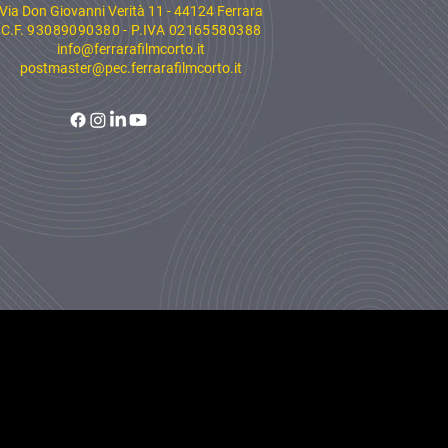
Via Don Giovanni Verità 11 - 44124 Ferrara
C.F.
93089090380 - P.IVA 02165580388
info@ferrarafilmcorto.it
postmaster@pec.ferrarafilmcorto.it
ign
STUDIOESMA