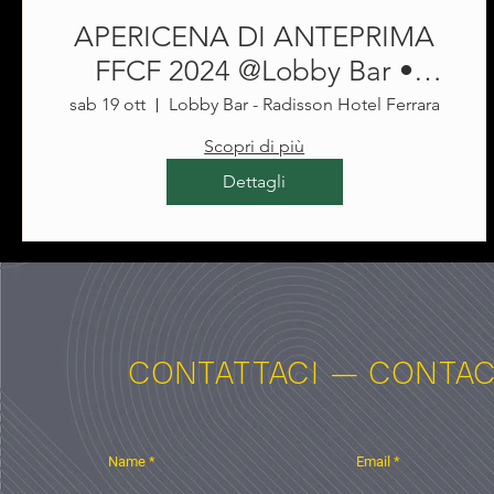
APERICENA DI ANTEPRIMA
FFCF 2024 @Lobby Bar •
Radisson Hotel Ferrara
sab 19 ott
Lobby Bar - Radisson Hotel Ferrara
Scopri di più
Dettagli
CONTATTACI — CONTAC
Name
Email