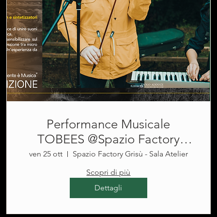
Performance Musicale
TOBEES @Spazio Factory
Grisù
ven 25 ott
Spazio Factory Grisù - Sala Atelier
Scopri di più
Dettagli