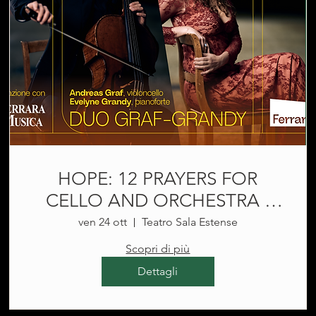
HOPE: 12 PRAYERS FOR
CELLO AND ORCHESTRA ›
Andreas Graf, violoncello |
ven 24 ott
Teatro Sala Estense
Evelyne Grandy, pianoforte
Scopri di più
@Teatro Sala Estense
Dettagli