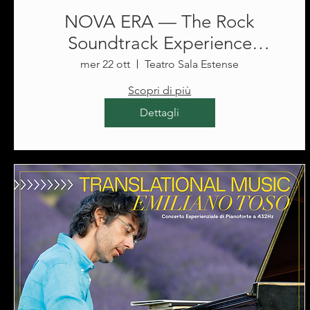
NOVA ERA — The Rock
Soundtrack Experience
@Teatro Sala Estense
mer 22 ott
Teatro Sala Estense
Scopri di più
Dettagli