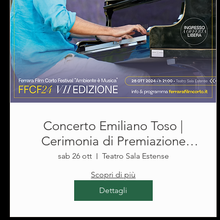
Concerto Emiliano Toso |
Cerimonia di Premiazione
FFCF 2024 @Teatro Sala
sab 26 ott
Teatro Sala Estense
Estense
Scopri di più
Dettagli