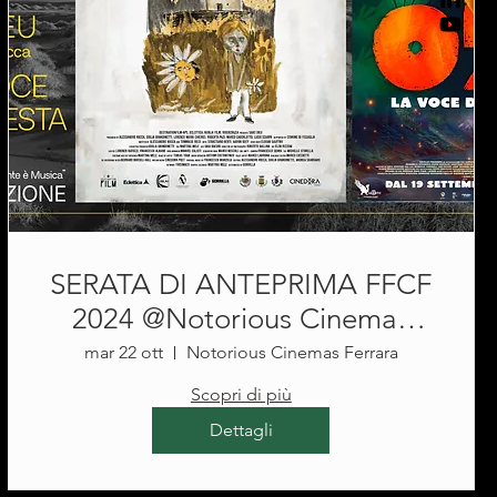
SERATA DI ANTEPRIMA FFCF
2024 @Notorious Cinemas
Ferrara
mar 22 ott
Notorious Cinemas Ferrara
Scopri di più
Dettagli