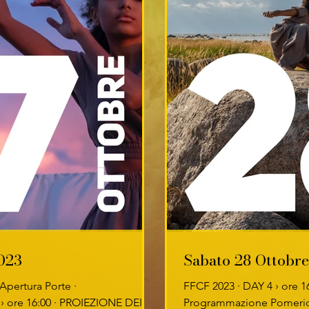
023
Sabato 28 Ottobr
 Apertura Porte ·
FFCF 2023 · DAY 4 › ore 16
 ore 16:00 · PROIEZIONE DEI
Programmazione Pomerid