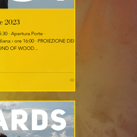
re 2023
:30 · Apertura Porte ·
ana › ore 16:00 · PROIEZIONE DEI
UND OF WOOD...