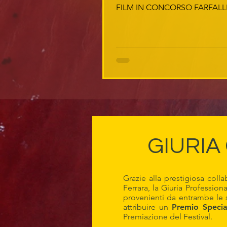
FILM IN CONCORSO FARFALLE
GIURIA 
Grazie alla prestigiosa coll
Ferrara, la Giuria Professi
provenienti da entrambe le sc
attribuire un
Premio Specia
Premiazione del Festival.