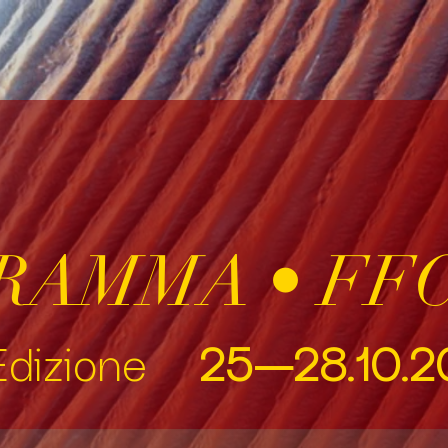
AMMA • FFC
 Edizione
25—28.10.2