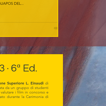
UAPOS DEL...
· 6ª Ed.
zione Superiore L. Einaudi
di
ata da un gruppo di studenti
 valutare i film in concorso e
ato durante la Cerimonia di