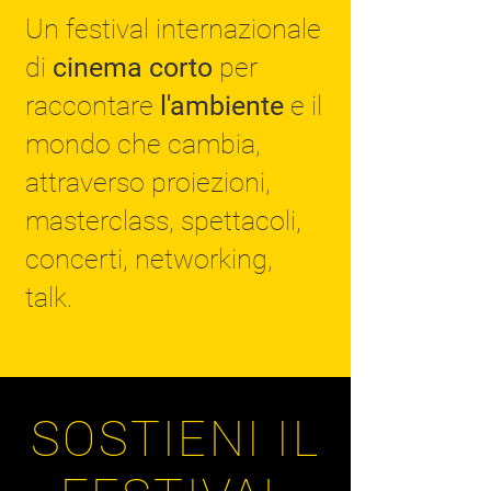
Un festival internazionale
di
cinema corto
per
raccontare
l'ambiente
e il
mondo che cambia,
attraverso proiezioni,
masterclass, spettacoli,
concerti, networking,
talk.
SOSTIENI IL