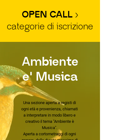
OPEN CALL
›
categorie di iscrizione
Ambiente
e' Musica
Una sezione aperta a registi di
ogni età e provenienza, chiamati
a interpretare in modo libero e
creativo il tema "Ambiente è
Musica".
Aperta a cortometraggi di ogni