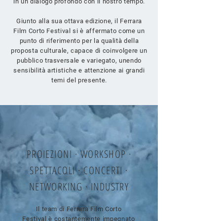
in un dialogo profondo con il nostro tempo.
Giunto alla sua ottava edizione, il Ferrara
Film Corto Festival si è affermato come un
punto di riferimento per la qualità della
proposta culturale, capace di coinvolgere un
pubblico trasversale e variegato, unendo
sensibilità artistiche e attenzione ai grandi
temi del presente.
PROIEZIONI · WORKSHOP ·
SPETTACOLI · CONCERTI ·
NETWORKING · INDUSTRY
Il team di Ferrara Film Corto
Festival
è costantemente impegnato