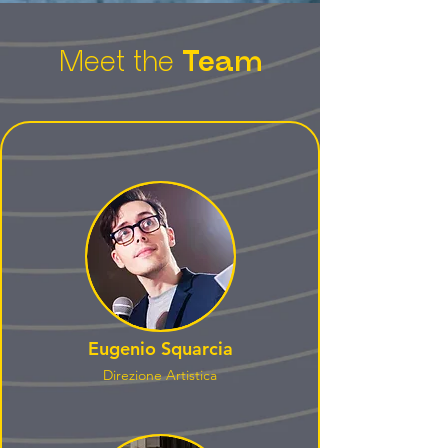
Meet the
Team
Eugenio Squarcia
Direzione Artistica